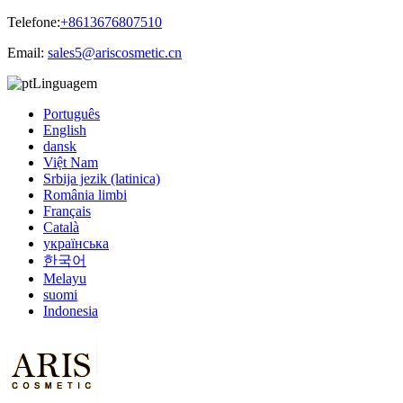
Telefone:
+8613676807510
Email:
sales5@ariscosmetic.cn
Linguagem
Português
English
dansk
Việt Nam
Srbija jezik (latinica)
România limbi
Français
Català
українська
한국어
Melayu
suomi
Indonesia